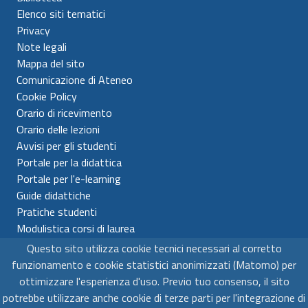
Elenco siti tematici
Privacy
Note legali
Mappa del sito
Comunicazione di Ateneo
Cookie Policy
Orario di ricevimento
Orario delle lezioni
Avvisi per gli studenti
Portale per la didattica
Portale per l'e-learning
Guide didattiche
Pratiche studenti
Modulistica corsi di laurea
Questo sito utilizza cookie tecnici necessari al corretto
Universitá per Stranieri di Siena
funzionamento e cookie statistici anonimizzati (Matomo) per
C.F. 80007610522 - P.IVA 00980510523
ottimizzare l'esperienza d'uso. Previo tuo consenso, il sito
potrebbe utilizzare anche cookie di terze parti per l'integrazione di