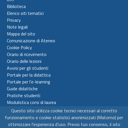
Biblioteca
Elenco siti tematici
Privacy
Note legali
Mappa del sito
Comunicazione di Ateneo
Cookie Policy
Orario di ricevimento
Orario delle lezioni
Avvisi per gli studenti
Portale per la didattica
Portale per l'e-learning
Guide didattiche
Pratiche studenti
Modulistica corsi di laurea
Questo sito utilizza cookie tecnici necessari al corretto
Universitá per Stranieri di Siena
funzionamento e cookie statistici anonimizzati (Matomo) per
C.F. 80007610522 - P.IVA 00980510523
ottimizzare l'esperienza d'uso. Previo tuo consenso, il sito