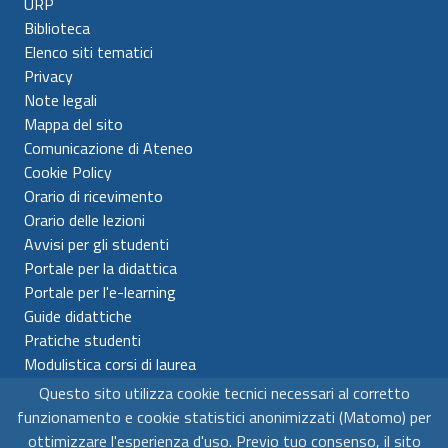
URP
Biblioteca
Elenco siti tematici
Privacy
Note legali
Mappa del sito
Comunicazione di Ateneo
Cookie Policy
Orario di ricevimento
Orario delle lezioni
Avvisi per gli studenti
Portale per la didattica
Portale per l'e-learning
Guide didattiche
Pratiche studenti
Modulistica corsi di laurea
Questo sito utilizza cookie tecnici necessari al corretto
Universitá per Stranieri di Siena
funzionamento e cookie statistici anonimizzati (Matomo) per
C.F. 80007610522 - P.IVA 00980510523
ottimizzare l'esperienza d'uso. Previo tuo consenso, il sito