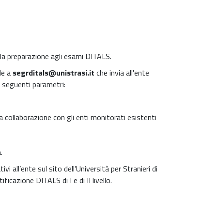
alla preparazione agli esami DITALS.
le a
segrditals@unistrasi.it
che invia all'ente
i seguenti parametri:
ua collaborazione con gli enti monitorati esistenti
.
i all’ente sul sito dell’Università per Stranieri di
ficazione DITALS di I e di II livello.