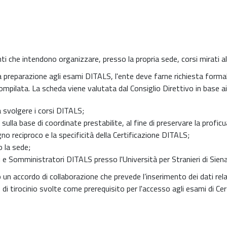
nti che intendono organizzare, presso la propria sede, corsi mirati 
lla preparazione agli esami DITALS, l'ente deve farne richiesta forma
mpilata. La scheda viene valutata dal Consiglio Direttivo in base a
a svolgere i corsi DITALS;
sulla base di coordinate prestabilite, al fine di preservare la profic
gno reciproco e la specificità della Certificazione DITALS;
o la sede;
 e Somministratori DITALS presso l'Università per Stranieri di Siena
un accordo di collaborazione che prevede l’inserimento dei dati relativ
di tirocinio svolte come prerequisito per l'accesso agli esami di Certi